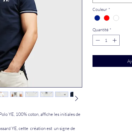
Couleur
*
Quantité
*
Aj
olo YE, 100% coton, affiche les initiales de
ssard YE, cette création est un signe de