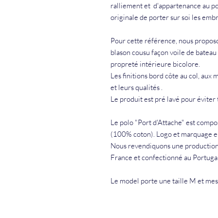
ralliement et d'appartenance au po
originale de porter sur soi les emb
Pour cette référence, nous proposo
blason cousu façon voile de bateau
propreté intérieure bicolore.
Les finitions bord côte au col, aux
et leurs qualités .
Le produit est pré lavé pour éviter
Le polo "Port d'Attache" est comp
(100% coton). Logo et marquage e
Nous revendiquons une production 
France et confectionné au Portugal
Le model porte une taille M et me